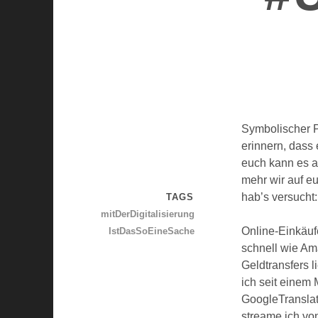
Symbolischer P
erinnern, dass 
euch kann es aus
mehr wir auf eu
hab’s versucht:
TAGS
mitDerDigitalisierung
Online-Einkäuf
IstDasSoEineSache
schnell wie Am
Geldtransfers l
ich seit einem
GoogleTranslat
streame ich vo