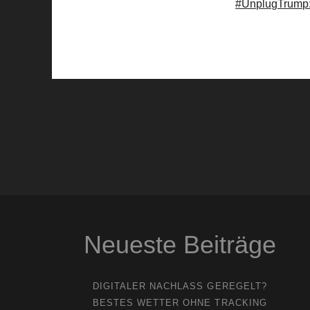
#UnplugTrump: 
Neueste Beiträge
DIGITALER NACHLASS GEREGELT?
BESTES WETTER OHNE TRACKING