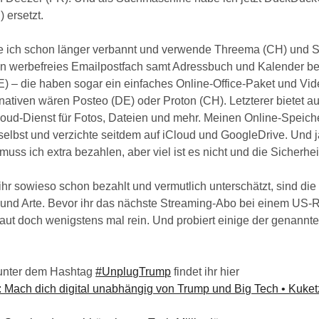
 ersetzt.
 ich schon länger verbannt und verwende Threema (CH) und S
 ein werbefreies Emailpostfach samt Adressbuch und Kalender be
E) – die haben sogar ein einfaches Online-Office-Paket und Vi
nativen wären Posteo (DE) oder Proton (CH). Letzterer bietet a
loud-Dienst für Fotos, Dateien und mehr. Meinen Online-Speiche
selbst und verzichte seitdem auf iCloud und GoogleDrive. Und j
muss ich extra bezahlen, aber viel ist es nicht und die Sicherhei
ihr sowieso schon bezahlt und vermutlich unterschätzt, sind di
nd Arte. Bevor ihr das nächste Streaming-Abo bei einem US-
haut doch wenigstens mal rein. Und probiert einige der genannt
 unter dem Hashtag
#UnplugTrump
findet ihr hier
Mach dich digital unabhängig von Trump und Big Tech • Kuketz