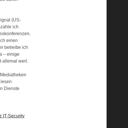
ignal (US-
zahle ich
deokonferenzen.
uch einen
r betreibe ich
a – einige
t allemal wert.
e Mediatheken
Riesen
en Dienste
 IT-Security