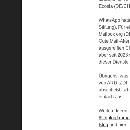
Ecosia (DE/CH)
WhatsApp hatte
Stiftung). Für
Mailbox org (D
Gute Mail-Alter
ausgereiften C
aber seit 2023 
dieser Dienste 
Übrigens, was 
von ARD, ZDF u
abschließt, sc
einfach aus.
Weitere Ideen
#UnplugTrump: 
Blog
und hier