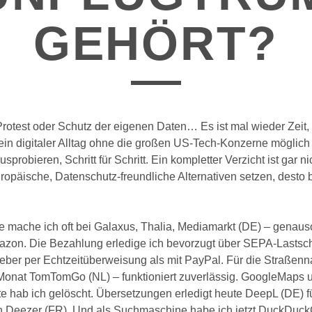
GEHÖRT?
rotest oder Schutz der eigenen Daten… Es ist mal wieder Zeit,
ein digitaler Alltag ohne die großen US-Tech-Konzerne möglich 
probieren, Schritt für Schritt. Ein kompletter Verzicht ist gar ni
ropäische, Datenschutz-freundliche Alternativen setzen, desto b
e mache ich oft bei Galaxus, Thalia, Mediamarkt (DE) – genaus
azon. Die Bezahlung erledige ich bevorzugt über SEPA-Lastschr
ieber per Echtzeitüberweisung als mit PayPal. Für die Straßenn
 Monat TomTomGo (NL) – funktioniert zuverlässig. GoogleMaps 
e hab ich gelöscht. Übersetzungen erledigt heute DeepL (DE) f
n Deezer (FR). Und als Suchmaschine habe ich jetzt DuckDuc