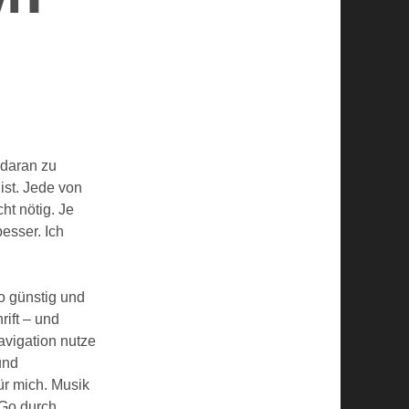
 daran zu
ist. Jede von
cht nötig. Je
esser. Ich
o günstig und
ift – und
avigation nutze
und
ür mich. Musik
kGo durch