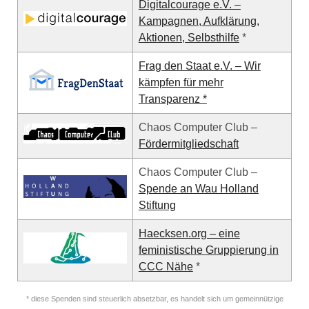
Digitalcourage e.V. –
Kampagnen, Aufklärung,
Aktionen, Selbsthilfe
*
Frag den Staat e.V. – Wir
kämpfen für mehr
Transparenz *
Chaos Computer Club –
Fördermitgliedschaft
Chaos Computer Club –
Spende an Wau Holland
Stiftung
Haecksen.org – eine
feministische Gruppierung in
CCC Nähe
*
* diese Spenden sind steuerlich absetzbar, es handelt sich um gemeinnützige